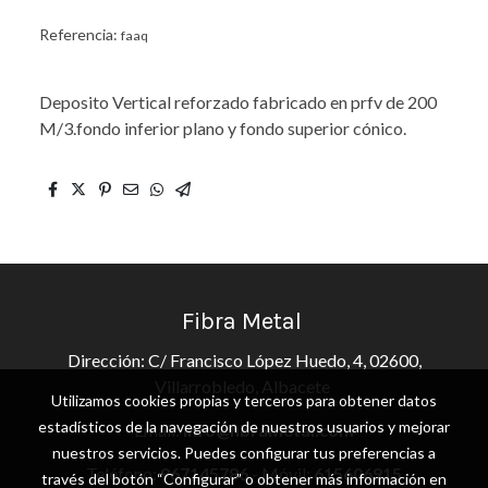
Referencia:
faaq
Deposito Vertical reforzado fabricado en prfv de 200
M/3.fondo inferior plano y fondo superior cónico.
Fibra Metal
Dirección: C/ Francisco López Huedo, 4, 02600,
Villarrobledo, Albacete
Utilizamos cookies propias y terceros para obtener datos
estadísticos de la navegación de nuestros usuarios y mejorar
Email:
info@fibrametal.com
nuestros servicios. Puedes configurar tus preferencias a
Teléfono:
967145786
- Móvil:
615606915
través del botón “Configurar” o obtener más información en