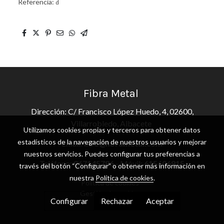
Referencia:
d
Fibra Metal
Dirección: C/ Francisco López Huedo, 4, 02600,
Villarrobledo, Albacete
Utilizamos cookies propias y terceros para obtener datos
estadísticos de la navegación de nuestros usuarios y mejorar
Email:
info@fibrametal.com
nuestros servicios. Puedes configurar tus preferencias a
Teléfono:
967145786
- Móvil:
615606915
través del botón “Configurar” o obtener más información en
nuestra
Política de cookies
.
Política de cookies
Gestión de cookies
Configurar
Rechazar
Aceptar